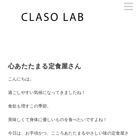
コ
ン
テ
ン
ツ
へ
ス
心あたたまる定食屋さん
キ
ッ
こんにちは。
プ
過ごしやすい気候になってきましたね！
お部屋変身プロジェクト
食欲も増すこの季節。
ROOM STYLING
美味しくて身体に優しいものを食べたいですよね！
今日は、お手頃かつ、こころあたたまるやさしい味の定食屋さ
住み人インタビュー