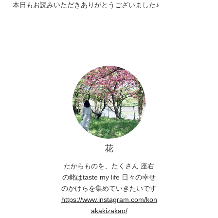
本日もお読みいただきありがとうございました♪
投
稿
ナ
ビ
ゲ
ー
シ
ョ
ン
花
たからものを、たくさん 座右
の銘はtaste my life 日々の幸せ
のかけらを集めていきたいです
https://www.instagram.com/kon
akakizakao/